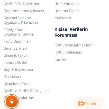
Üyelik Girişi Kılavuzları
Ürün Kataloğu
Değerlendirme Kılavuzu
Uzaktan Eğitim
Öğrenci Sınav ve
Manifesto
Uygulama Kılavuzları
Kişisel Verilerin
Türkiye Geneli
Uygulama Takvimi
Korunması
Konu Dağılımları
KVKK Aydınlatma Metni
Ders İçerikleri
KVKK Politikaları
Dinamik Takvim
Kariyer
Temsilcilik Bul
Bayilik Başvurusu
Siparişlerim
Uyumluluk Testi
Üyelik ve Gizlilik Sözleşmesi
Kalite Standartları
Destek