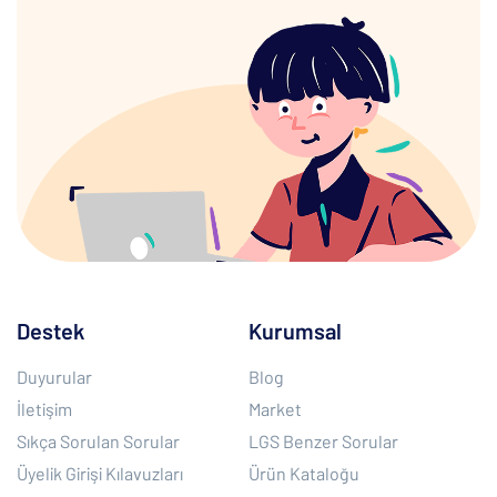
Destek
Kurumsal
Duyurular
Blog
İletişim
Market
Sıkça Sorulan Sorular
LGS Benzer Sorular
Üyelik Girişi Kılavuzları
Ürün Kataloğu