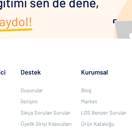
ğitimi sen de dene,
aydol!
ci
Destek
Kurumsal
Duyurular
Blog
İletişim
Market
Sıkça Sorulan Sorular
LGS Benzer Sorular
Üyelik Girişi Kılavuzları
Ürün Kataloğu