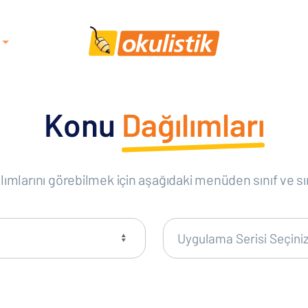
 ÖĞRENCİLERİ
Konu
Dağılımları
6.
7.
8.
SINIF
SINIF
SINIF
lımlarını görebilmek için aşağıdaki menüden sınıf ve sı