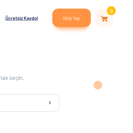
0
Ücretsiz Kaydol
Giriş Yap
nav seçin.