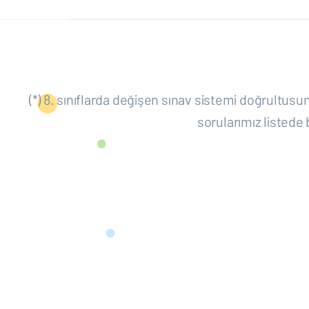
Din K. ve Ahlak B.
(*) 8. sınıflarda değişen sınav sistemi doğrult
İlkokul
Ortaokul
sorularımız listede