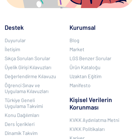
Destek
Kurumsal
Duyurular
Blog
İletişim
Market
Sıkça Sorulan Sorular
LGS Benzer Sorular
Üyelik Girişi Kılavuzları
Ürün Kataloğu
Değerlendirme Kılavuzu
Uzaktan Eğitim
Öğrenci Sınav ve
Manifesto
Uygulama Kılavuzları
Kişisel Verilerin
Türkiye Geneli
Uygulama Takvimi
Korunması
Konu Dağılımları
KVKK Aydınlatma Metni
Ders İçerikleri
KVKK Politikaları
Dinamik Takvim
Kariyer