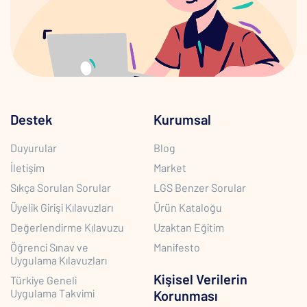
Destek
Kurumsal
Duyurular
Blog
İletişim
Market
Sıkça Sorulan Sorular
LGS Benzer Sorular
Üyelik Girişi Kılavuzları
Ürün Kataloğu
Değerlendirme Kılavuzu
Uzaktan Eğitim
Öğrenci Sınav ve
Manifesto
Uygulama Kılavuzları
Kişisel Verilerin
Türkiye Geneli
Uygulama Takvimi
Korunması